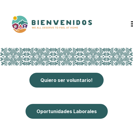
SKIP
TO
CONTENT
T
Inicio
Quiero ser voluntario!
Sobre nosotros
Nuestro equipo
Oportunidades Laborales
Nuestros programas